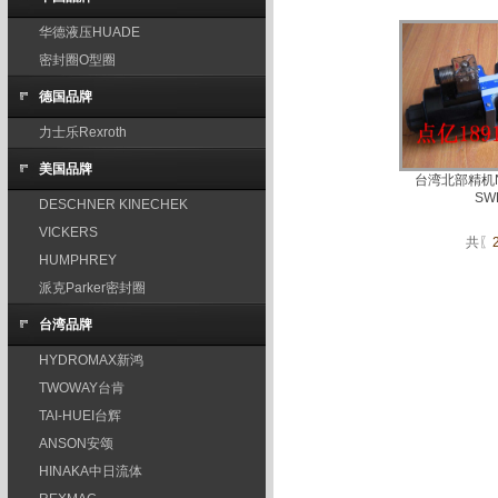
华德液压HUADE
密封圈O型圈
德国品牌
力士乐Rexroth
美国品牌
台湾北部精机N
SW
DESCHNER KINECHEK
VICKERS
共〖
HUMPHREY
派克Parker密封圈
台湾品牌
HYDROMAX新鸿
TWOWAY台肯
TAI-HUEI台辉
ANSON安颂
HINAKA中日流体