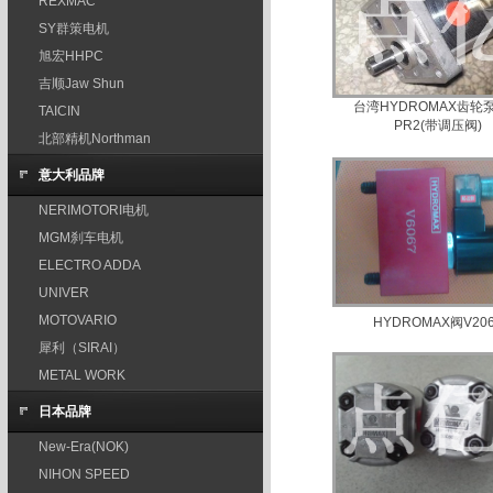
REXMAC
SY群策电机
旭宏HHPC
吉顺Jaw Shun
台湾HYDROMAX齿轮泵
TAICIN
PR2(带调压阀)
北部精机Northman
意大利品牌
NERIMOTORI电机
MGM刹车电机
ELECTRO ADDA
UNIVER
MOTOVARIO
HYDROMAX阀V20
犀利（SIRAI）
METAL WORK
日本品牌
New-Era(NOK)
NIHON SPEED