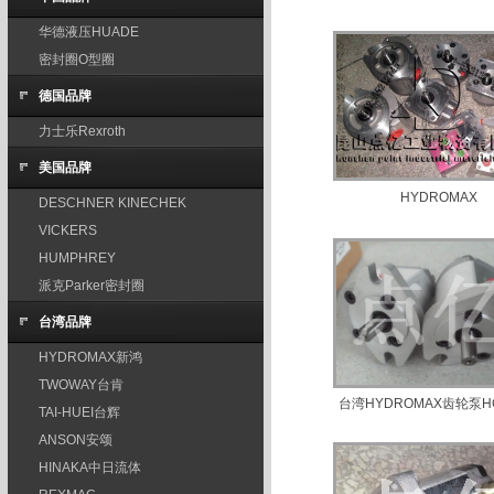
华德液压HUADE
密封圈O型圈
德国品牌
力士乐Rexroth
美国品牌
HYDROMAX
DESCHNER KINECHEK
VICKERS
HUMPHREY
派克Parker密封圈
台湾品牌
HYDROMAX新鸿
TWOWAY台肯
台湾HYDROMAX齿轮泵HG
TAI-HUEI台辉
ANSON安颂
HINAKA中日流体